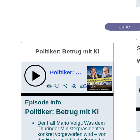
June
S
Politiker: Betrug mit KI
W
Politiker: Betrug mit KI
00:00
Episode info
Politiker: Betrug mit KI
Der Fall Mario Voigt: Was dem
Thüringer Ministerpräsidenten
konkret vorgeworfen wird – von
der Holocaust-Gedenkrede bis