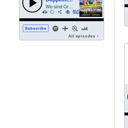
Wo sind Grenzen und was ist erlaubt?
00:00
Subscribe
All episodes
›