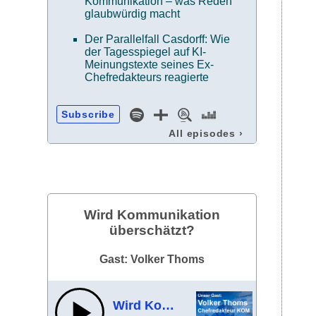
Kommunikation – was Reden
glaubwürdig macht
Der Parallelfall Casdorff: Wie
der Tagesspiegel auf KI-
Meinungstexte seines Ex-
Chefredakteurs reagierte
Subscribe
All episodes
›
Wird Kommunikation
überschätzt?
Gast: Volker Thoms
Wird Kommunikation überschätzt?