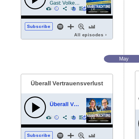
Gast: Volker Thoms
00:00
Subscribe
All episodes
›
May
Überall Vertrauensverlust
Überall Vertrauensverlust
00:00
Subscribe