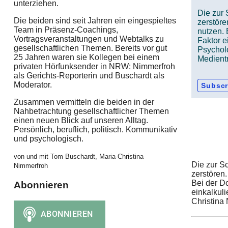
unterziehen.
Die zur 
Die beiden sind seit Jahren ein eingespieltes
zerstöre
Team in Präsenz-Coachings,
nutzen. 
Vortragsveranstaltungen und Webtalks zu
Faktor 
gesellschaftlichen Themen. Bereits vor gut
Psychol
25 Jahren waren sie Kollegen bei einem
Medient
privaten Hörfunksender in NRW: Nimmerfroh
als Gerichts-Reporterin und Buschardt als
Moderator.
Subscr
Zusammen vermitteln die beiden in der
Nahbetrachtung gesellschaftlicher Themen
einen neuen Blick auf unseren Alltag.
Persönlich, beruflich, politisch. Kommunikativ
und psychologisch.
von und mit Tom Buschardt, Maria-Christina
Die zur S
Nimmerfroh
zerstören
Bei der D
Abonnieren
einkalkul
Christina