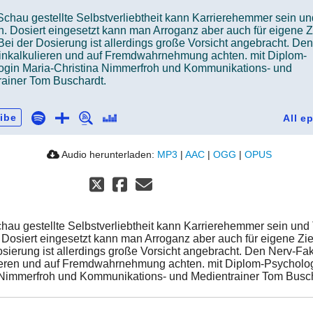
Schau gestellte Selbstverliebtheit kann Karrierehemmer sein u
n. Dosiert eingesetzt kann man Arroganz aber auch für eigene Z
Bei der Dosierung ist allerdings große Vorsicht angebracht. De
einkalkulieren und auf Fremdwahrnehmung achten. mit Diplom-
ogin Maria-Christina Nimmerfroh und Kommunikations- und
rainer Tom Buschardt.
ibe
All e
Audio herunterladen:
MP3
|
AAC
|
OGG
|
OPUS
chau gestellte Selbstverliebtheit kann Karrierehemmer sein un
. Dosiert eingesetzt kann man Arroganz aber auch für eigene Zie
osierung ist allerdings große Vorsicht angebracht. Den Nerv-Fak
ieren und auf Fremdwahrnehmung achten. mit Diplom-Psycholog
 Nimmerfroh und Kommunikations- und Medientrainer Tom Busch