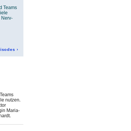
nd Teams
iele
n Nerv-
pisodes
›
d Teams
le nutzen.
tor
in Maria-
ardt.