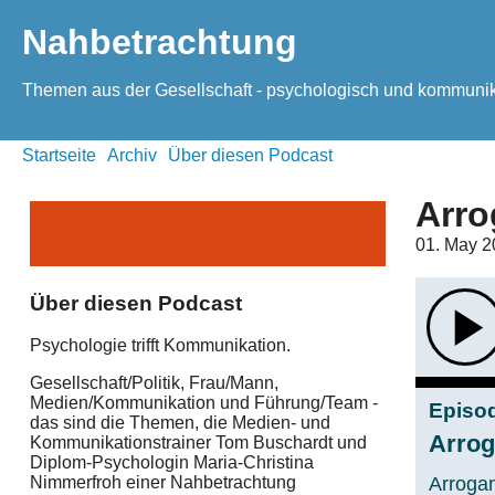
Nahbetrachtung
Themen aus der Gesellschaft - psychologisch und kommunika
Startseite
Archiv
Über diesen Podcast
Arro
01. May 
Über diesen Podcast
Psychologie trifft Kommunikation.
Gesellschaft/Politik, Frau/Mann,
Medien/Kommunikation und Führung/Team -
Episod
das sind die Themen, die Medien- und
Arrog
Kommunikationstrainer Tom Buschardt und
Diplom-Psychologin Maria-Christina
Nimmerfroh einer Nahbetrachtung
Arrogan