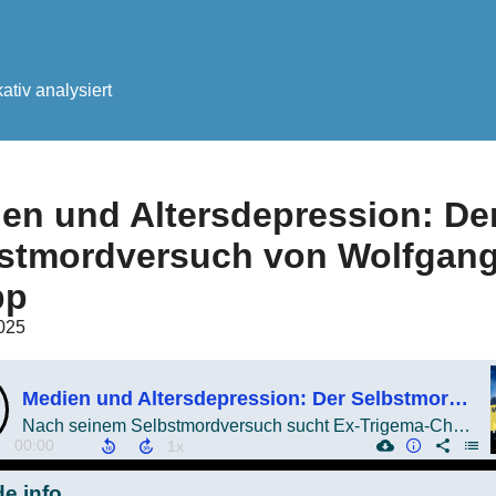
tiv analysiert
en und Altersdepression: De
stmordversuch von Wolfgan
pp
2025
Medien und Altersdepression: Der Selbstmordversuch von Wolfgang Grupp
Nach seinem Selbstmordversuch sucht Ex-Trigema-Chef Wolfgang Grupp die Öffentlichkeit!
00:00
e info