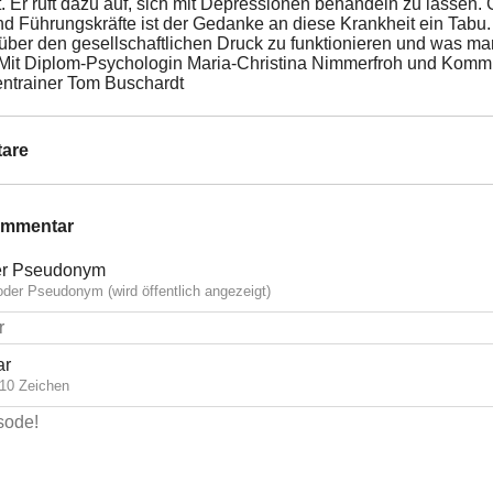
. Er ruft dazu auf, sich mit Depressionen behandeln zu lassen. 
d Führungskräfte ist der Gedanke an diese Krankheit ein Tabu.
über den gesellschaftlichen Druck zu funktionieren und was man
 Mit Diplom-Psychologin Maria-Christina Nimmerfroh und Komm
ntrainer Tom Buschardt
are
ommentar
r Pseudonym
der Pseudonym (wird öffentlich angezeigt)
ar
10 Zeichen