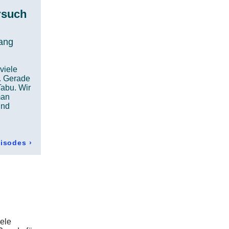
rsuch
ang
viele
n. Gerade
Tabu. Wir
man
und
pisodes
›
ele