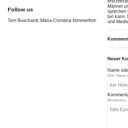
erschreckt
Männer un
Follow us
sprechen 
tun kann.
Tom Buschardt, Maria-Christina Nimmerfroh
und Medie
Komment
Neuer K
Name ode
Dein Name o
Komment
Mindestens 