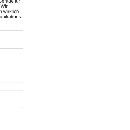
Gerade für
 Wir
 wirklich
unikations-