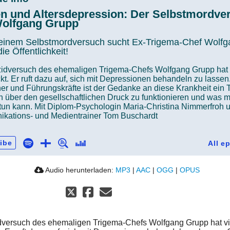
n und Altersdepression: Der Selbstmordve
olfgang Grupp
einem Selbstmordversuch sucht Ex-Trigema-Chef Wolfg
ie Öffentlichkeit!
zidversuch des ehemaligen Trigema-Chefs Wolfgang Grupp hat 
kt. Er ruft dazu auf, sich mit Depressionen behandeln zu lasse
er und Führungskräfte ist der Gedanke an diese Krankheit ein 
 über den gesellschaftlichen Druck zu funktionieren und was 
 tun kann. Mit Diplom-Psychologin Maria-Christina Nimmerfroh 
kations- und Medientrainer Tom Buschardt
ibe
All e
Audio herunterladen:
MP3
|
AAC
|
OGG
|
OPUS
dversuch des ehemaligen Trigema-Chefs Wolfgang Grupp hat vi