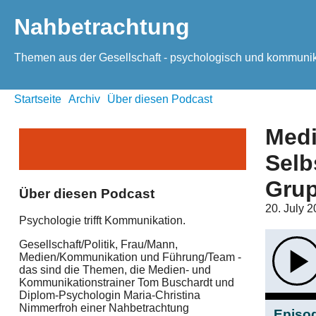
Nahbetrachtung
Themen aus der Gesellschaft - psychologisch und kommunika
Startseite
Archiv
Über diesen Podcast
Medi
Selb
Gru
Über diesen Podcast
20. July 
Psychologie trifft Kommunikation.
Gesellschaft/Politik, Frau/Mann,
Medien/Kommunikation und Führung/Team -
das sind die Themen, die Medien- und
Kommunikationstrainer Tom Buschardt und
Diplom-Psychologin Maria-Christina
Nimmerfroh einer Nahbetrachtung
Episod