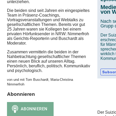
unterziehen.
Medie
Die beiden sind seit Jahren ein eingespieltes
von W
Team in Präsenz-Coachings,
Vortragsveranstaltungen und Webtalks zu
Nach s
gesellschaftlichen Themen. Bereits vor gut
Grupp d
25 Jahren waren sie Kollegen bei einem
privaten Hörfunksender in NRW: Nimmerfroh
Der Sui
als Gerichts-Reporterin und Buschardt als
erschrec
Moderator.
für Männ
sprechen
Zusammen vermitteln die beiden in der
wirklich
Nahbetrachtung gesellschaftlicher Themen
Kommuni
einen neuen Blick auf unseren Alltag.
Persönlich, beruflich, politisch. Kommunikativ
und psychologisch.
Subscr
von und mit Tom Buschardt, Maria-Christina
Nimmerfroh
Abonnieren
Der Suizi