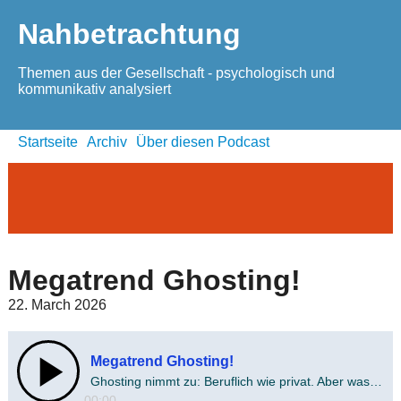
Nahbetrachtung
Themen aus der Gesellschaft - psychologisch und
kommunikativ analysiert
Startseite
Archiv
Über diesen Podcast
Megatrend Ghosting!
22. March 2026
Megatrend Ghosting!
Ghosting nimmt zu: Beruflich wie privat. Aber was ist mit den Auswirkungen?
00:00