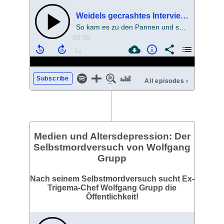
Weidels gecrashtes Interview: ARD-Skandal oder AfD-Hype?
So kam es zu den Pannen und so hätte man sie lösen können.
00:00
Subscribe
All episodes
›
Medien und Altersdepression: Der
Selbstmordversuch von Wolfgang
Grupp
Nach seinem Selbstmordversuch sucht Ex-
Trigema-Chef Wolfgang Grupp die
Öffentlichkeit!